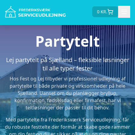
0
KR.
Partytelt
Lej partytelt på Sjælland – fleksible løsninger
til alle typer fester
Hos Fest og Lej tilbyder vi professionel udlejning af
partytelte til både private og virksomheder på hele
Sjælland. Uanset om du planlægger bryllup,
konfirmation, fødselsdag eller firmafest, har vi
teltløsninger der passer til dit behov.
Med partytelte fra Frederiksværk Serviceudlejning, får
du robuste festtelte der formår at skabe gode rammer
om din fest og du er sikker på at du og dine gæster