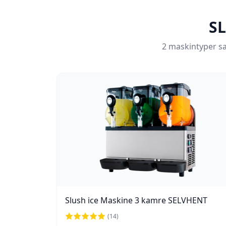
S
2 maskintyper sam
Slush ice Maskine 3 kamre SELVHENT
(
14
)