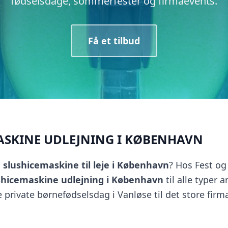
fødselsdage, sommerfester og firmaevents.
Få et tilbud
ASKINE UDLEJNING I KØBENHAVN
n
slushicemaskine til leje i København
? Hos Fest og 
shicemaskine udlejning i København
til alle typer 
 private børnefødselsdag i Vanløse til det store fir