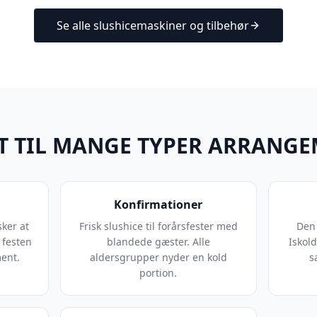
Se alle slushicemaskiner og tilbehør
T TIL MANGE TYPER ARRANG
Konfirmationer
ker at
Frisk slushice til forårsfester med
Den
 festen
blandede gæster. Alle
Iskol
ment.
aldersgrupper nyder en kold
s
portion.