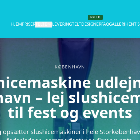
NYHED
HJEM
PRISER
TELTE
LEVERING
TELTDESIGNER
FAQ
GALLERI
HENT S
KØBENHAVN
hicemaskine udlejn
avn – lej slushice
til fest og events
g opsætter slushicemaskiner i hele Storkøbenhavn