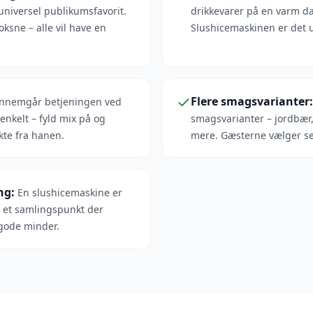
universel publikumsfavorit.
drikkevarer på en varm dag
oksne – alle vil have en
Slushicemaskinen er det 
Flere smagsvarianter
ennemgår betjeningen ved
 enkelt – fyld mix på og
smagsvarianter – jordbær,
ekte fra hanen.
mere. Gæsterne vælger se
ng
:
En slushicemaskine er
er et samlingspunkt der
 gode minder.