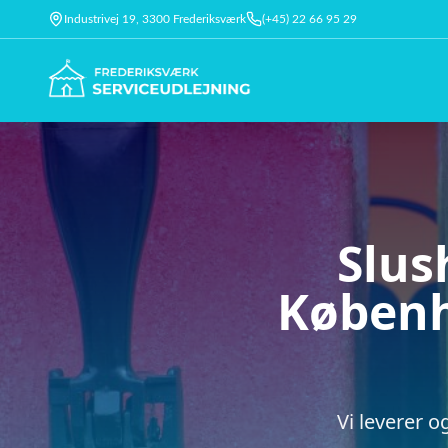
Industrivej 19, 3300 Frederiksværk
(+45) 22 66 95 29
Slus
Københ
Vi leverer o