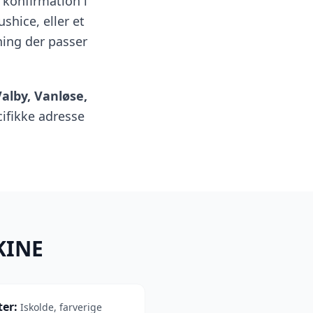
 konfirmation i
shice, eller et
ning der passer
alby, Vanløse,
cifikke adresse
KINE
ter
:
Iskolde, farverige