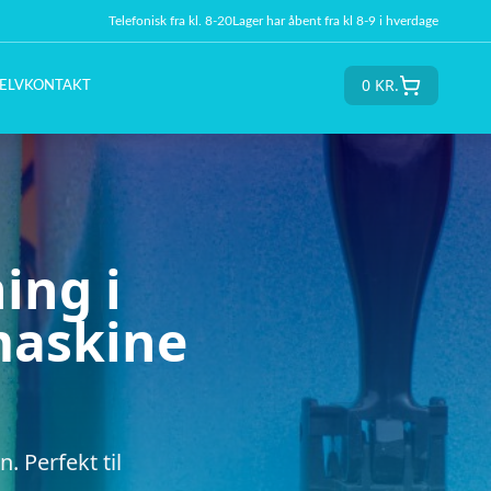
Telefonisk fra kl. 8-20
Lager har åbent fra kl 8-9 i hverdage
0
KR.
ELV
KONTAKT
ing i
maskine
. Perfekt til