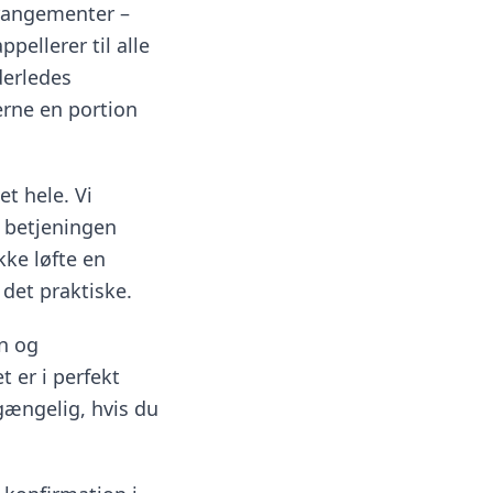
rrangementer –
pellerer til alle
derledes
erne en portion
et hele. Vi
 betjeningen
kke løfte en
 det praktiske.
vn og
t er i perfekt
lgængelig, hvis du