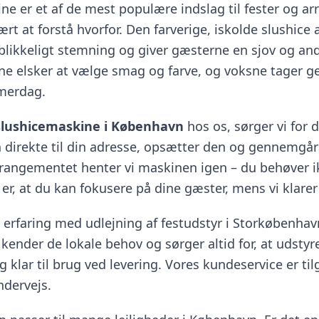
ne er et af de mest populære indslag til fester og a
rt at forstå hvorfor. Den farverige, iskolde slushice ap
eblikkeligt stemning og giver gæsterne en sjov og an
ne elsker at vælge smag og farve, og voksne tager g
merdag.
 slushicemaskine i København
hos os, sørger vi for d
 direkte til din adresse, opsætter den og gennemgår
rrangementet henter vi maskinen igen – du behøver i
 er, at du kan fokusere på dine gæster, mens vi klarer
 erfaring med udlejning af festudstyr i Storkøbenha
kender de lokale behov og sørger altid for, at udstyre
g klar til brug ved levering. Vores kundeservice er ti
dervejs.