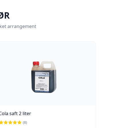
ØR
lykket arrangement
Cola saft 2 liter
(
8
)