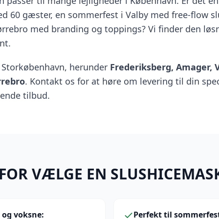
 passer til mange lejligheder i København. Er det en
d 60 gæster, en sommerfest i Valby med free-flow slu
rrebro med branding og toppings? Vi finder den løs
nt.
le Storkøbenhavn, herunder
Frederiksberg, Amager, V
rrebro
. Kontakt os for at høre om levering til din spe
tende tilbud.
FOR VÆLGE EN SLUSHICEMAS
 og voksne
:
Perfekt til sommerfes