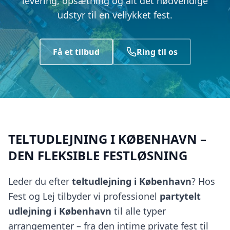
levering, opsætning og alt det nødvendige
udstyr til en vellykket fest.
Få et tilbud
Ring til os
TELTUDLEJNING I KØBENHAVN –
DEN FLEKSIBLE FESTLØSNING
Leder du efter
teltudlejning i København
? Hos
Fest og Lej tilbyder vi professionel
partytelt
udlejning i København
til alle typer
arrangementer – fra den intime private fest til