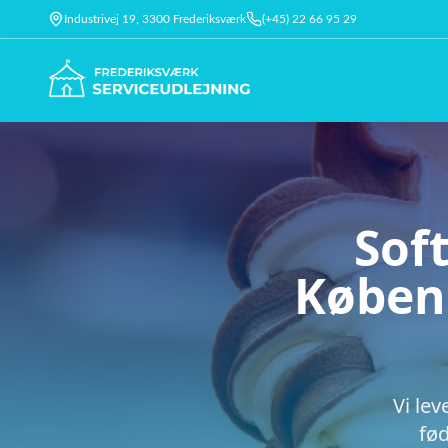
Industrivej 19, 3300 Frederiksværk
(+45) 22 66 95 29
Sof
Københ
Vi lev
fød