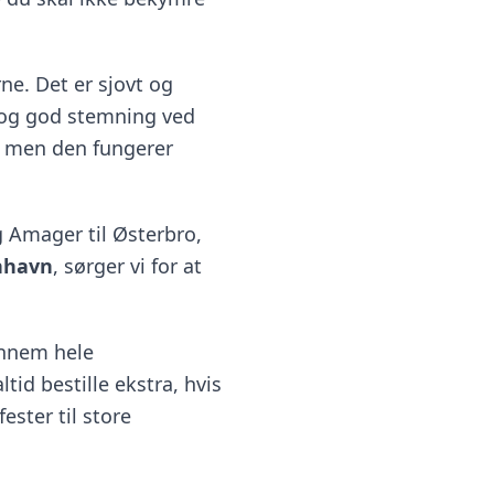
ne. Det er sjovt og
v og god stemning ved
, men den fungerer
g Amager til Østerbro,
nhavn
, sørger vi for at
ennem hele
tid bestille ekstra, hvis
ester til store