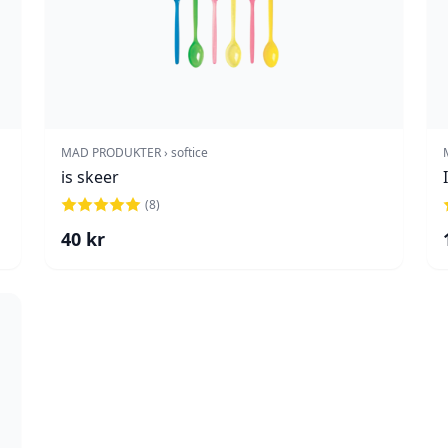
MAD PRODUKTER › softice
is skeer
(
8
)
40
kr