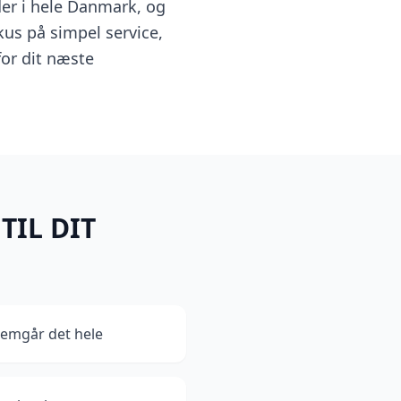
der i hele Danmark, og
us på simpel service,
for dit næste
TIL DIT
nemgår det hele