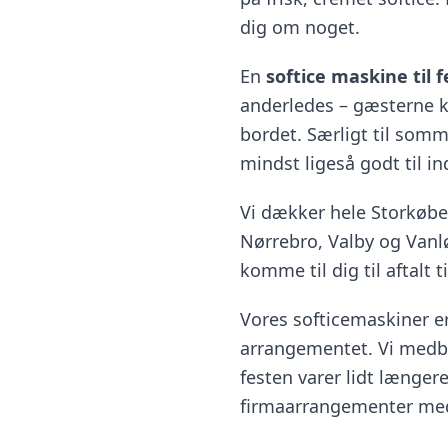
dig om noget.
En
softice maskine til 
anderledes – gæsterne k
bordet. Særligt til som
mindst ligeså godt til i
Vi dækker hele Storkøben
Nørrebro, Valby og Vanlø
komme til dig til aftalt t
Vores softicemaskiner er
arrangementet. Vi medbri
festen varer lidt længere
firmaarrangementer med