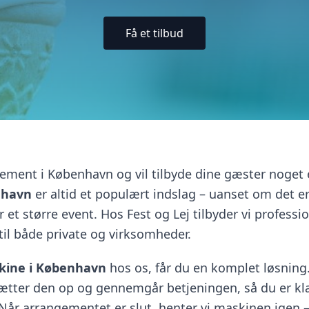
Få et tilbud
ement i København og vil tilbyde dine gæster noget 
nhavn
er altid et populært indslag – uanset om det er 
er et større event. Hos Fest og Lej tilbyder vi professi
til både private og virksomheder.
skine i København
hos os, får du en komplet løsning
 sætter den op og gennemgår betjeningen, så du er kla
. Når arrangementet er slut, henter vi maskinen igen 