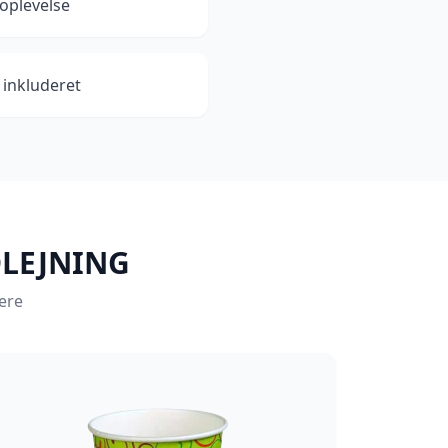
 oplevelse
 inkluderet
DLEJNING
gere