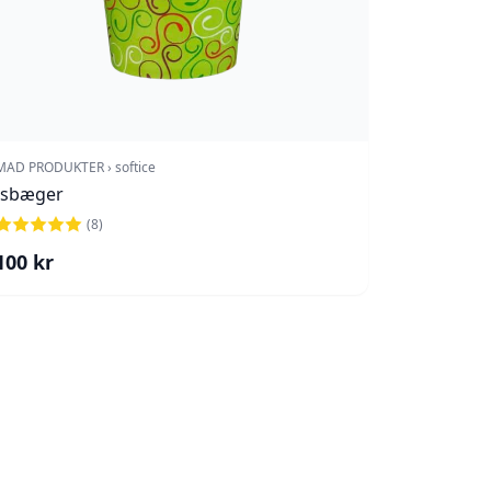
MAD PRODUKTER › softice
Isbæger
(
8
)
100
kr