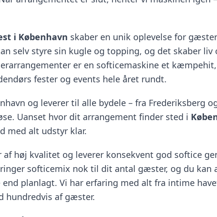
fest i København
skaber en unik oplevelse for gæster
an selv styre sin kugle og topping, og det skaber li
merarrangementer er en softicemaskine et kæmpehit
ndendørs fester og events hele året rundt.
havn og leverer til alle bydele – fra Frederiksberg o
se. Uanset hvor dit arrangement finder sted i
Købe
id med alt udstyr klar.
 af høj kvalitet og leverer konsekvent god softice g
nger softicemix nok til dit antal gæster, og du kan al
 end planlagt. Vi har erfaring med alt fra intime havef
 hundredvis af gæster.