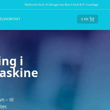
Telefonisk fra kl. 8-20
Lager har åbent fra kl 8-9 i hverdage
0
KR.
ELV
KONTAKT
ng i
maskine
n – til
ter.