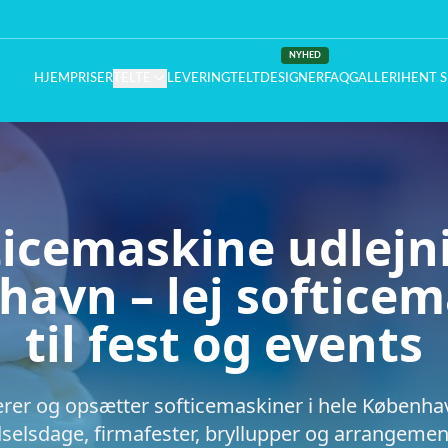
NYHED
HJEM
PRISER
TELTE
LEVERING
TELTDESIGNER
FAQ
GALLERI
HENT S
ticemaskine udlejni
avn – lej softice
til fest og events
erer og opsætter softicemaskiner i hele Københav
selsdage, firmafester, bryllupper og arrangemen