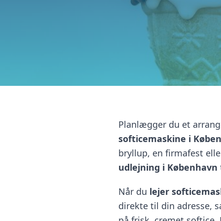
Planlægger du et arrang
softicemaskine i Købe
bryllup, en firmafest ell
udlejning i København
Når du
lejer softicema
direkte til din adresse,
på frisk, cremet softice