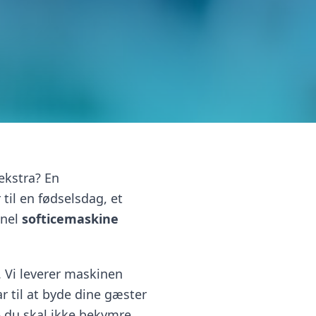
ekstra? En
til en fødselsdag, et
onel
softicemaskine
. Vi leverer maskinen
r til at byde dine gæster
– du skal ikke bekymre