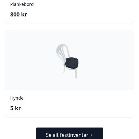
Plankebord
800
kr
Hynde
5
kr
Se alt festinventar