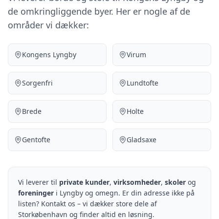
de omkringliggende byer. Her er nogle af de
områder vi dækker:
Kongens Lyngby
Virum
Sorgenfri
Lundtofte
Brede
Holte
Gentofte
Gladsaxe
Vi leverer til
private kunder
,
virksomheder
,
skoler
og
foreninger
i Lyngby og omegn. Er din adresse ikke på
listen? Kontakt os – vi dækker store dele af
Storkøbenhavn og finder altid en løsning.