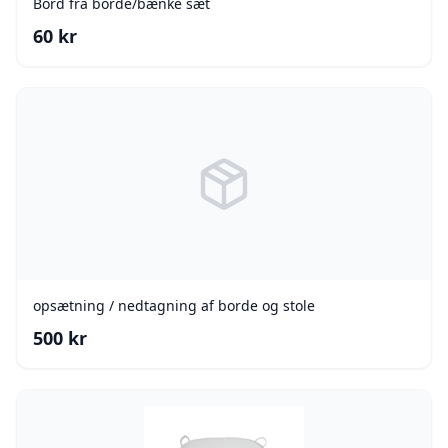
Bord fra borde/bænke sæt
60
kr
opsætning / nedtagning af borde og stole
500
kr