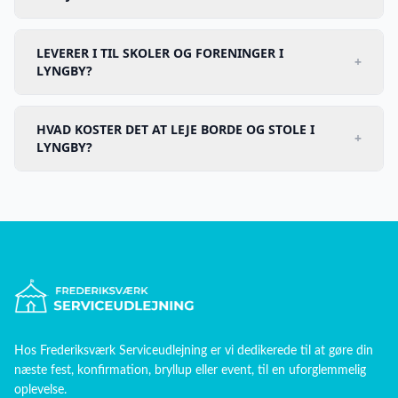
LEVERER I TIL SKOLER OG FORENINGER I
+
LYNGBY?
HVAD KOSTER DET AT LEJE BORDE OG STOLE I
+
LYNGBY?
Hos
Frederiksværk Serviceudlejning
er vi dedikerede til at gøre din
næste fest, konfirmation, bryllup eller event, til en uforglemmelig
oplevelse.