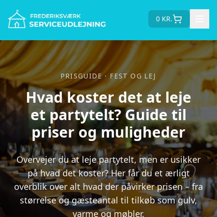
0
KR.
PRISGUIDE · FEST OG LEJ
Hvad koster det at leje
et partytelt? Guide til
priser og muligheder
Overvejer du at leje partytelt, men er usikker
på hvad det koster? Her får du et ærligt
overblik over alt hvad der påvirker prisen – fra
størrelse og gæsteantal til tilkøb som gulv,
varme og møbler.