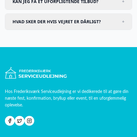
KAN JEG FÅ ET UFORPLIGTENDE TILBUD?
+
HVAD SKER DER HVIS VEJRET ER DÅRLIGT?
+
Hos
Frederiksværk Serviceudlejning
er vi dedikerede til at gøre din
næste fest, konfirmation, bryllup eller event, til en uforglemmelig
oplevelse.