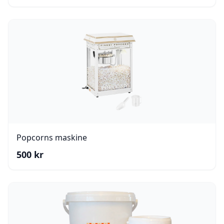
Popcorns maskine
500
kr