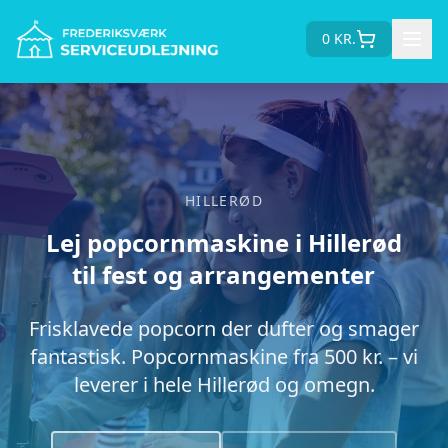
0
KR.
HILLERØD
Lej popcornmaskine i Hillerød
til fest og arrangementer
Frisklavede popcorn der dufter og smager
fantastisk. Popcornmaskine fra 500 kr. – vi
leverer i hele Hillerød og omegn.