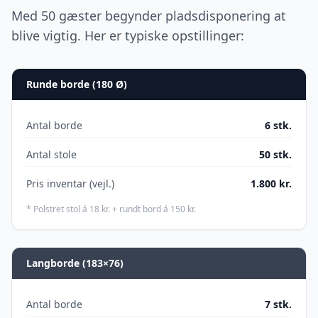
Med 50 gæster begynder pladsdisponering at
blive vigtig. Her er typiske opstillinger:
Runde borde (
180 Ø
)
Antal borde
6
stk.
Antal stole
50
stk.
Pris inventar (vejl.)
1.800
kr.
* Polstret stol á 18 kr. + rundt bord á 150 kr.
Langborde (
183×76
)
Antal borde
7
stk.