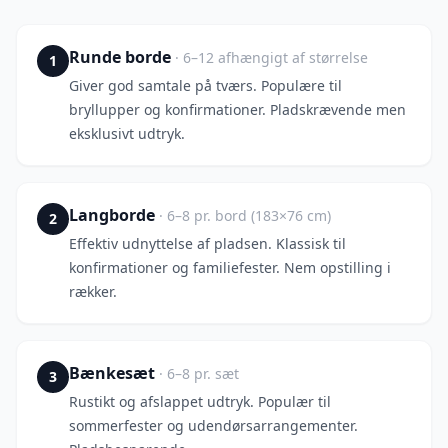
Runde borde
·
6–12 afhængigt af størrelse
1
Giver god samtale på tværs. Populære til
bryllupper og konfirmationer. Pladskrævende men
eksklusivt udtryk.
Langborde
·
6–8 pr. bord (183×76 cm)
2
Effektiv udnyttelse af pladsen. Klassisk til
konfirmationer og familiefester. Nem opstilling i
rækker.
Bænkesæt
·
6–8 pr. sæt
3
Rustikt og afslappet udtryk. Populær til
sommerfester og udendørsarrangementer.