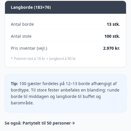
Langborde (
183×76
)
Antal borde
13
stk.
Antal stole
100
stk.
Pris inventar (vejl.)
2.970
kr.
* Polstret stol á 18 kr. + langbord á 90 kr.
Tip:
100 gæster fordeles på 12–13 borde afhængigt af
bordtype. Til store fester anbefales en blanding: runde
borde til middagen og langborde til buffet og
barområde.
Se også:
Partytelt til 50 personer