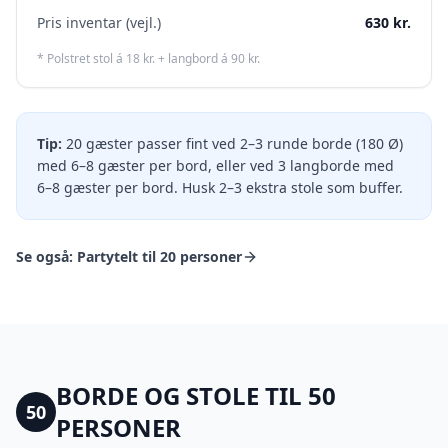
Pris inventar (vejl.)
630
kr.
* Polstret stol á 18 kr. + langbord á 90 kr.
Tip:
20 gæster passer fint ved 2–3 runde borde (180 Ø)
med 6–8 gæster per bord, eller ved 3 langborde med
6–8 gæster per bord. Husk 2–3 ekstra stole som buffer.
Se også:
Partytelt til 20 personer
BORDE OG STOLE TIL
50
50
PERSONER