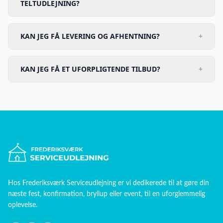
TELTUDLEJNING?
KAN JEG FÅ LEVERING OG AFHENTNING?
+
KAN JEG FÅ ET UFORPLIGTENDE TILBUD?
+
Hos
Frederiksværk Serviceudlejning
er vi dedikerede til at gøre din
næste fest, konfirmation, bryllup eller event, til en uforglemmelig
oplevelse.