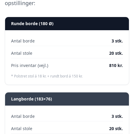
opstillinger:
Runde borde (
180 Ø
)
Antal borde
3
stk.
Antal stole
20
stk.
Pris inventar (vejl.)
810
kr.
* Polstret stol á 18 kr. + rundt bord á 150 kr.
Langborde (
183×76
)
Antal borde
3
stk.
Antal stole
20
stk.