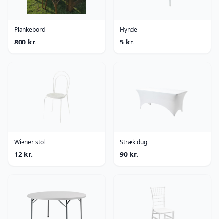
Plankebord
Hynde
800
kr.
5
kr.
Wiener stol
Stræk dug
12
kr.
90
kr.