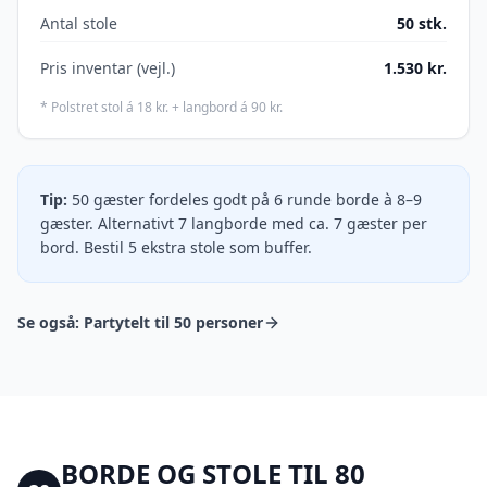
Antal stole
50
stk.
Pris inventar (vejl.)
1.530
kr.
* Polstret stol á 18 kr. + langbord á 90 kr.
Tip:
50 gæster fordeles godt på 6 runde borde à 8–9
gæster. Alternativt 7 langborde med ca. 7 gæster per
bord. Bestil 5 ekstra stole som buffer.
Se også:
Partytelt til 50 personer
BORDE OG STOLE TIL
80