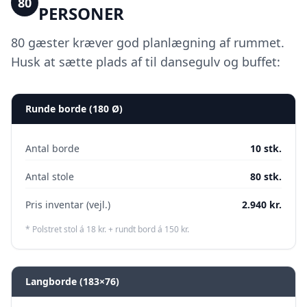
80
PERSONER
80 gæster kræver god planlægning af rummet.
Husk at sætte plads af til dansegulv og buffet:
Runde borde (
180 Ø
)
Antal borde
10
stk.
Antal stole
80
stk.
Pris inventar (vejl.)
2.940
kr.
* Polstret stol á 18 kr. + rundt bord á 150 kr.
Langborde (
183×76
)