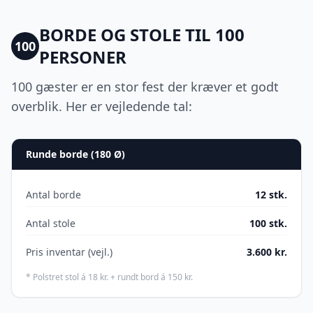
BORDE OG STOLE TIL
100
100
PERSONER
100 gæster er en stor fest der kræver et godt
overblik. Her er vejledende tal:
Runde borde (
180 Ø
)
Antal borde
12
stk.
Antal stole
100
stk.
Pris inventar (vejl.)
3.600
kr.
* Polstret stol á 18 kr. + rundt bord á 150 kr.