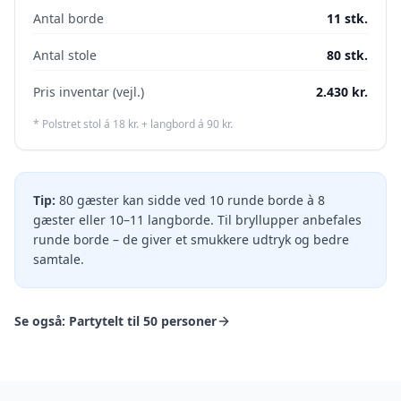
Antal borde
11
stk.
Antal stole
80
stk.
Pris inventar (vejl.)
2.430
kr.
* Polstret stol á 18 kr. + langbord á 90 kr.
Tip:
80 gæster kan sidde ved 10 runde borde à 8
gæster eller 10–11 langborde. Til bryllupper anbefales
runde borde – de giver et smukkere udtryk og bedre
samtale.
Se også:
Partytelt til 50 personer