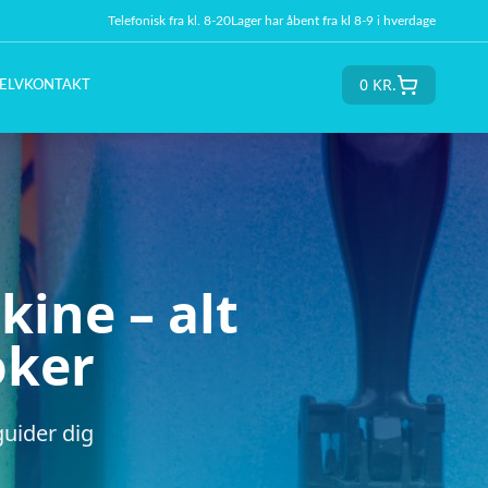
Telefonisk fra kl. 8-20
Lager har åbent fra kl 8-9 i hverdage
0
KR.
ELV
KONTAKT
kine – alt
oker
guider dig