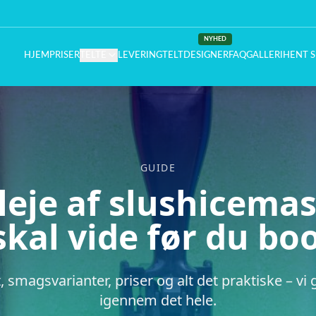
NYHED
HJEM
PRISER
TELTE
LEVERING
TELTDESIGNER
FAQ
GALLERI
HENT S
GUIDE
 leje af slushicemas
skal vide før du bo
, smagsvarianter, priser og alt det praktiske – vi 
igennem det hele.