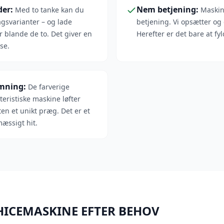
der
:
Nem betjening
:
Med to tanke kan du
Maskin
agsvarianter – og lade
betjening. Vi opsætter o
r blande de to. Det giver en
Herefter er det bare at fy
se.
emning
:
De farverige
teristiske maskine løfter
en et unikt præg. Det er et
æssigt hit.
HICEMASKINE EFTER BEHOV