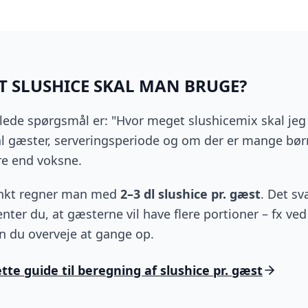
 SLUSHICE SKAL MAN BRUGE?
llede spørgsmål er: "Hvor meget slushicemix skal jeg 
l gæster, serveringsperiode og om der er mange bø
re end voksne.
nkt regner man med
2–3 dl slushice pr. gæst
. Det sv
nter du, at gæsterne vil have flere portioner – fx ved
 du overveje at gange op.
te guide til beregning af slushice pr. gæst