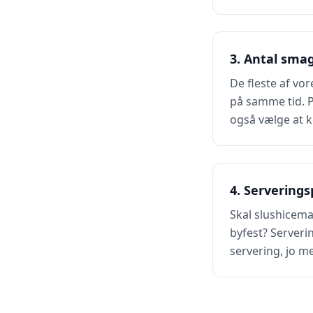
3. Antal sma
De fleste af vo
på samme tid. P
også vælge at k
4. Serverings
Skal slushicema
byfest? Serveri
servering, jo m