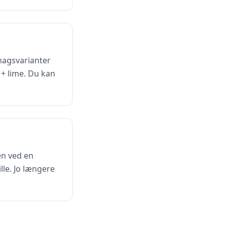
smagsvarianter
 + lime. Du kan
en ved en
lle. Jo længere