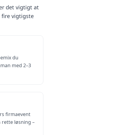
 er det vigtigt at
fire vigtigste
cemix du
er man med 2–3
rs firmaevent
 rette løsning –