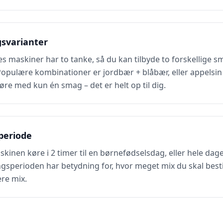
gsvarianter
res maskiner har to tanke, så du kan tilbyde to forskellige 
opulære kombinationer er jordbær + blåbær, eller appelsin
øre med kun én smag – det er helt op til dig.
periode
skinen køre i 2 timer til en børnefødselsdag, eller hele dag
ngsperioden har betydning for, hvor meget mix du skal besti
ere mix.