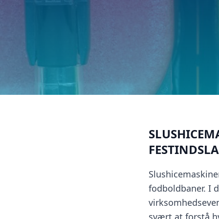
SLUSHICEM
FESTINDSL
Slushicemaskine
fodboldbaner. I 
virksomhedsevent
svært at forstå h