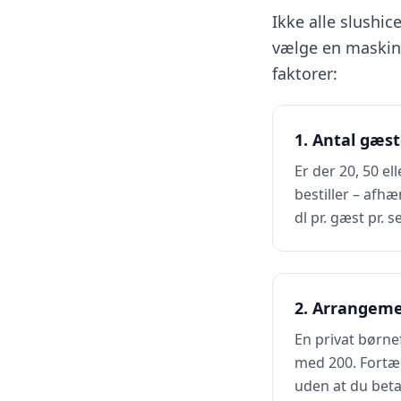
Ikke alle slushi
vælge en maskine 
faktorer:
1. Antal gæst
Er der 20, 50 e
bestiller – afh
dl pr. gæst pr. 
2. Arrangem
En privat børne
med 200. Fortæl
uden at du beta