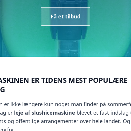
Få et tilbud
ASKINEN ER TIDENS MEST POPULÆRE
AG
n er ikke længere kun noget man finder på sommerfe
dag er
leje af slushicemaskine
blevet et fast indslag t
s og offentlige arrangementer over hele landet. Og 
vorfor.