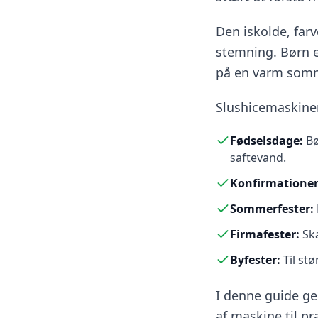
Den iskolde, farv
stemning. Børn e
på en varm somme
Slushicemaskiner
Fødselsdage
:
Bø
saftevand.
Konfirmatione
Sommerfester
:
Firmafester
:
Sk
Byfester
:
Til st
I denne guide ge
af maskine til pr