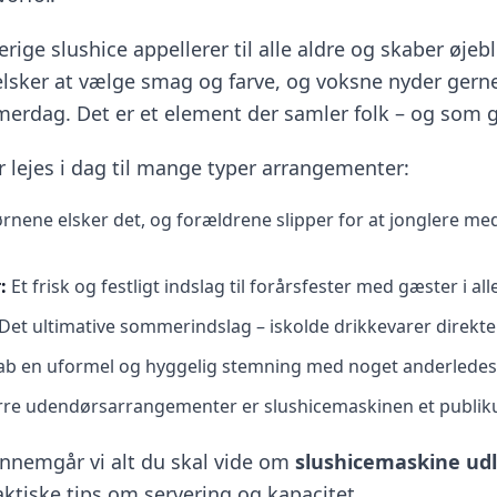
erige slushice appellerer til alle aldre og skaber øjeb
lsker at vælge smag og farve, og voksne nyder gerne
rdag. Det er et element der samler folk – og som 
 lejes i dag til mange typer arrangementer:
rnene elsker det, og forældrene slipper for at jonglere m
r
:
Et frisk og festligt indslag til forårsfester med gæster i all
Det ultimative sommerindslag – iskolde drikkevarer direkte
ab en uformel og hyggelig stemning med noget anderledes 
ørre udendørsarrangementer er slushicemaskinen et publi
nnemgår vi alt du skal vide om
slushicemaskine udl
aktiske tips om servering og kapacitet.