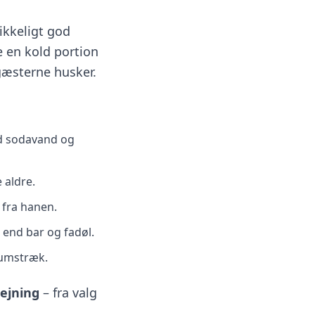
likkeligt god
 en kold portion
gæsterne husker.
ed sodavand og
e aldre.
 fra hanen.
end bar og fadøl.
kumstræk.
ejning
– fra valg