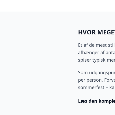
HVOR MEGET
Et af de mest sti
afhænger af anta
spiser typisk me
Som udgangspu
per person. Forve
sommerfest – kan
Læs den komplet