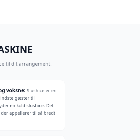
MASKINE
ce til dit arrangement.
og voksne
:
Slushice er en
mindste gæster til
yder en kold slushice. Det
 der appellerer til så bredt