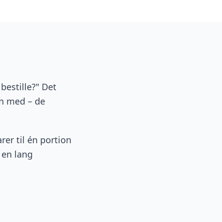
bestille?" Det
rn med – de
arer til én portion
 en lang