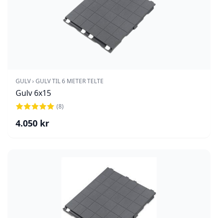
GULV › GULV TIL 6 METER TELTE
Gulv 6x15
(
8
)
4.050
kr