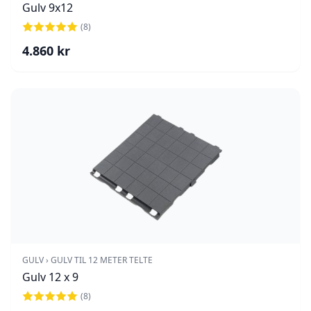
Gulv 9x12
(
8
)
4.860
kr
GULV › GULV TIL 12 METER TELTE
Gulv 12 x 9
(
8
)