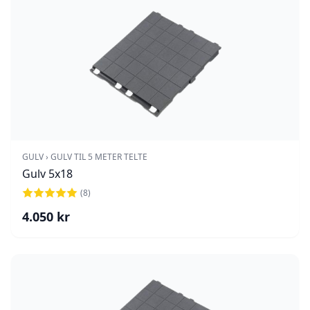
GULV › GULV TIL 5 METER TELTE
Gulv 5x18
(
8
)
4.050
kr