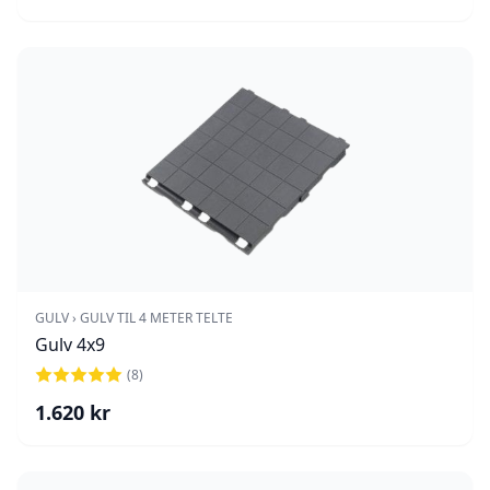
GULV › GULV TIL 4 METER TELTE
Gulv 4x9
(
8
)
1.620
kr