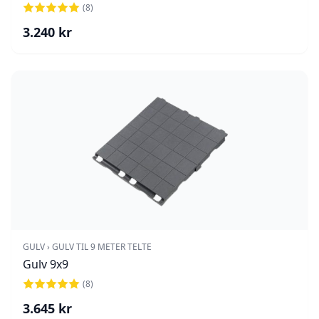
(
8
)
3.240
kr
GULV › GULV TIL 9 METER TELTE
Gulv 9x9
(
8
)
3.645
kr