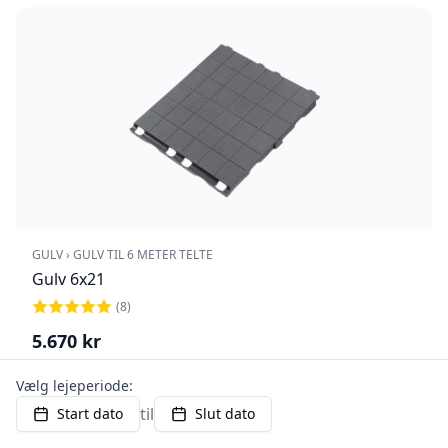
GULV › GULV TIL 6 METER TELTE
Gulv 6x21
(
8
)
5.670
kr
Vælg lejeperiode:
til
Start dato
Slut dato