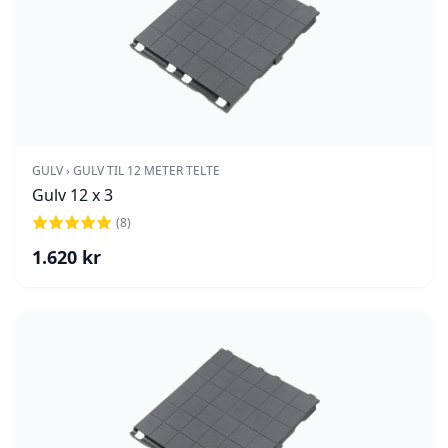
GULV › GULV TIL 12 METER TELTE
Gulv 12 x 3
(
8
)
1.620
kr