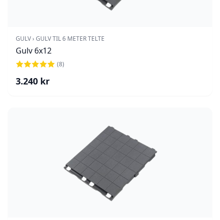
GULV › GULV TIL 6 METER TELTE
Gulv 6x12
(
8
)
3.240
kr