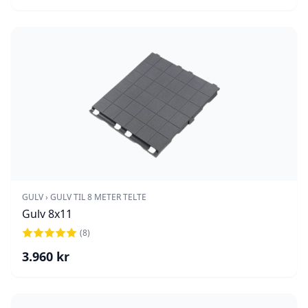
GULV › GULV TIL 8 METER TELTE
Gulv 8x11
(
8
)
3.960
kr