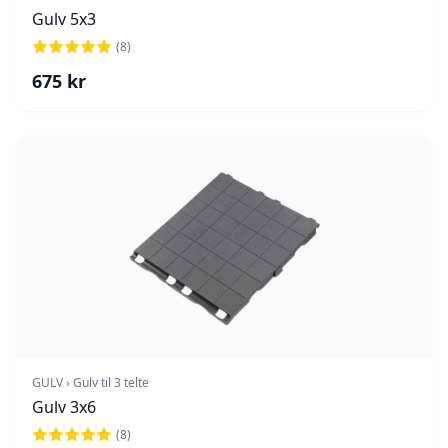
Gulv 5x3
(
8
)
675
kr
GULV › Gulv til 3 telte
Gulv 3x6
(
8
)