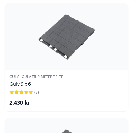
GULV › GULV TIL 9 METER TELTE
Gulv 9 x 6
(
8
)
2.430
kr